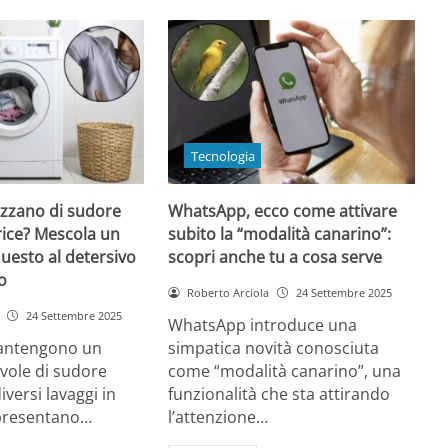
Tecnologia
uzzano di sudore
WhatsApp, ecco come attivare
rice? Mescola un
subito la “modalità canarino”:
questo al detersivo
scopri anche tu a cosa serve
o
Roberto Arciola
24 Settembre 2025
24 Settembre 2025
WhatsApp introduce una
mantengono un
simpatica novità conosciuta
vole di sudore
come “modalità canarino”, una
versi lavaggi in
funzionalità che sta attirando
ppresentano…
l’attenzione…