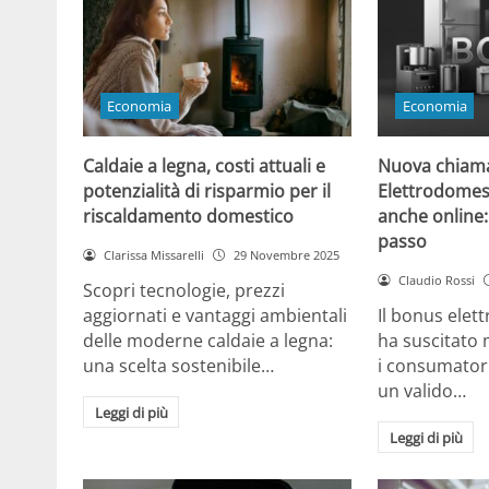
Economia
Economia
Caldaie a legna, costi attuali e
Nuova chiama
potenzialità di risparmio per il
Elettrodomesti
riscaldamento domestico
anche online:
passo
Clarissa Missarelli
29 Novembre 2025
Claudio Rossi
Scopri tecnologie, prezzi
aggiornati e vantaggi ambientali
Il bonus elet
delle moderne caldaie a legna:
ha suscitato 
una scelta sostenibile…
i consumatori
un valido…
Leggi di più
Leggi di più