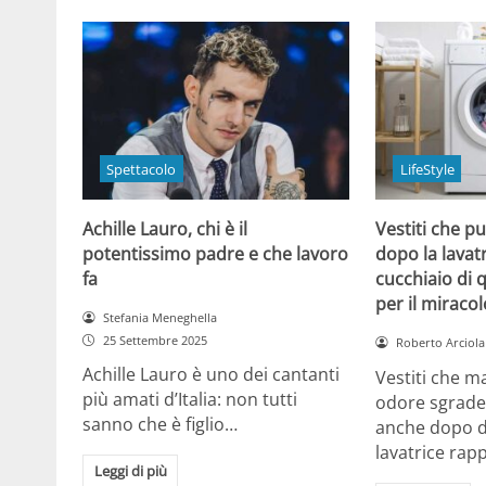
Spettacolo
LifeStyle
Achille Lauro, chi è il
Vestiti che p
potentissimo padre e che lavoro
dopo la lavat
fa
cucchiaio di 
per il miracol
Stefania Meneghella
25 Settembre 2025
Roberto Arciola
Achille Lauro è uno dei cantanti
Vestiti che 
più amati d’Italia: non tutti
odore sgrade
sanno che è figlio…
anche dopo di
lavatrice ra
Leggi di più