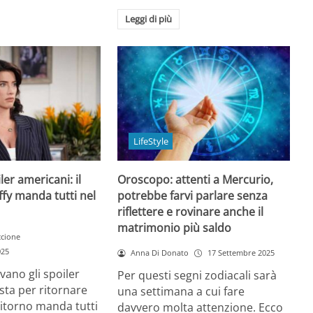
Leggi di più
LifeStyle
ler americani: il
Oroscopo: attenti a Mercurio,
ffy manda tutti nel
potrebbe farvi parlare senza
riflettere e rovinare anche il
matrimonio più saldo
ccione
025
Anna Di Donato
17 Settembre 2025
ivano gli spoiler
Per questi segni zodiacali sarà
 sta per ritornare
una settimana a cui fare
 ritorno manda tutti
davvero molta attenzione. Ecco