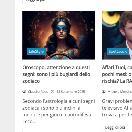
LifeStyle
Spettacolo
Oroscopo, attenzione a questi
Affari Tuoi, c
segni: sono i più bugiardi dello
pochi mesi: 
zodiaco
rischia? La R
Claudio Rossi
18 Settembre 2025
Michele Messin
Secondo l’astrologia alcuni segni
Gravi problem
zodiacali sono più inclini a
televisivo Affa
mentire per gioco o autodifesa.
trova a perd
Ecco…
Leggi di più