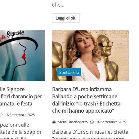
che…
Leggi di più
Spettacolo
lle Signore
Barbara D’Urso infiamma
 fiori d’arancio per
Ballando a poche settimane
 amata, è festa
dall’inizio: “Io trash? Etichetta
che mi hanno appiccicato”
16 Settembre 2025
Stella Dibenedetto
16 Settembre 2025
ipazioni sulle
ate della soap di
Barbara D'Urso rifiuta l'etichetta
radiso delle
"trash" data ai suoi programmi