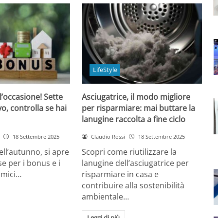
LifeStyle
’occasione! Sette
Asciugatrice, il modo migliore
o, controlla se hai
per risparmiare: mai buttare la
lanugine raccolta a fine ciclo
18 Settembre 2025
Claudio Rossi
18 Settembre 2025
ell’autunno, si apre
Scopri come riutilizzare la
e per i bonus e i
lanugine dell’asciugatrice per
omici…
risparmiare in casa e
contribuire alla sostenibilità
ambientale…
Leggi di più