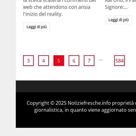
web che attendono con ansia
Signore:…
l'inizio del reality.
Leggi di più
Leggi di più
...
3
4
5
6
7
584
Copyright © 2025 Notiziefresche.info proprietà
giornalistica, in quanto viene aggiornato sen