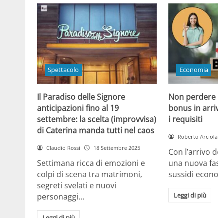
Spettacolo
Economia
Il Paradiso delle Signore
Non perdere l
anticipazioni fino al 19
bonus in arriv
settembre: la scelta (improvvisa)
i requisiti
di Caterina manda tutti nel caos
Roberto Arciola
Claudio Rossi
18 Settembre 2025
Con l’arrivo d
Settimana ricca di emozioni e
una nuova fas
colpi di scena tra matrimoni,
sussidi econ
segreti svelati e nuovi
Leggi di più
personaggi…
Leggi di più