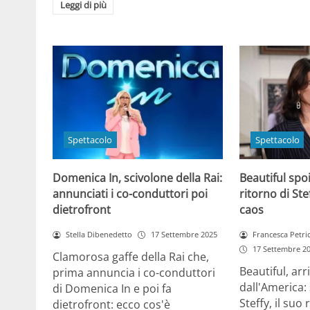
Leggi di più
Spettacolo
Spettacolo
Domenica In, scivolone della Rai:
Beautiful spoi
annunciati i co-conduttori poi
ritorno di Ste
dietrofront
caos
Stella Dibenedetto
17 Settembre 2025
Francesca Petri
17 Settembre 2
Clamorosa gaffe della Rai che,
Beautiful, arr
prima annuncia i co-conduttori
dall'America:
di Domenica In e poi fa
Steffy, il suo
dietrofront: ecco cos'è