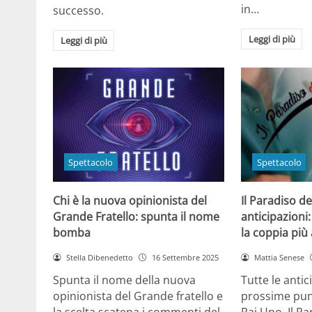
in…
successo.
Leggi di più
Leggi di più
Spettacolo
Spettacolo
Chi è la nuova opinionista del
Il Paradiso de
Grande Fratello: spunta il nome
anticipazioni:
bomba
la coppia più
Stella Dibenedetto
16 Settembre 2025
Mattia Senese
Spunta il nome della nuova
Tutte le antic
opinionista del Grande fratello e
prossime punt
la scelta scatena i commenti del
Rai Uno, Il Pa