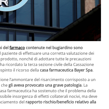
hi del
farmaco
contenute nel bugiardino sono
al paziente di effettuare una corretta valutazione dei
l prodotto, nonché di adottare tutte le precauzioni
ha ricordato la terza sezione civile della Cassazione
pinto il ricorso della
casa farmaceutica Bayer Spa
.
zione l’ammontare del risarcimento corrisposto a un
e che
gli aveva provocato una grave patologia
. La
casa farmaceutica ha sostenuto che il problema della
ibile insorgenza di effetti collaterali nocivi, ma deve
anciamento del
rapporto rischio/beneficio relativo alla