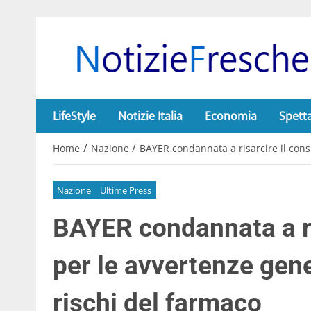
LifeStyle
Notizie Italia
Economia
Spett
/
/
Home
Nazione
BAYER condannata a risarcire il cons
Nazione
Ultime Press
BAYER condannata a ri
per le avvertenze gene
rischi del farmaco