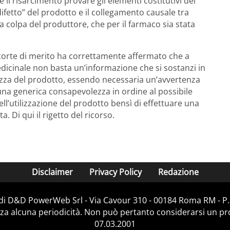
il risarcimento provare gli elementi costitutivi del
 “difetto” del prodotto e il collegamento causale tra
lla colpa del produttore, che per il farmaco sia stata
 corte di merito ha correttamente affermato che a
dicinale non basta un’informazione che si sostanzi in
ezza del prodotto, essendo necessaria un’avvertenza
una generica consapevolezza in ordine al possibile
ell’utilizzazione del prodotto bensì di effettuare una
 Di qui il rigetto del ricorso.
Disclaimer
Privacy Policy
Redazione
 di D&D PowerWeb Srl - Via Cavour 310 - 00184 Roma RM - P.
za alcuna periodicità. Non può pertanto considerarsi un prod
07.03.2001