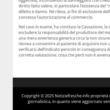
oggettiva), incombendo al danneggiato che chiede 
diritto fatto valere, in particolare l’esistenza del
difetto e danno. Né rileva, ai fini di esclusione de
concessa l’autorizzazione al commercio.
Nel caso in esame, ha concluso la Cassazione, la
escludere la responsabilità del produttore del me
una mera avvertenza generica circa la non sicur
idonea a consentire al paziente di acquisire non 
verificarsi dell’indicato pericolo in conseguenza d
corretta valutazione, cosa che però non è avvenuta.
Copyright © 2025 Notiziefresche.info proprietà
giornalistica, in quanto viene aggiornato sen