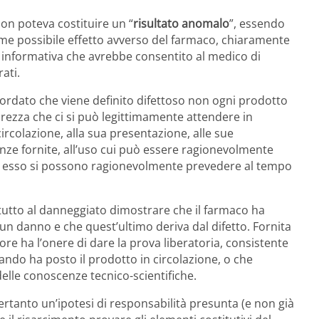
non poteva costituire un “
risultato anomalo
”, essendo
me possibile effetto avverso del farmaco, chiaramente
o, informativa che avrebbe consentito al medico di
ati.
icordato che viene definito difettoso non ogni prodotto
urezza che ci si può legittimamente attendere in
ircolazione, alla sua presentazione, alle sue
rtenze fornite, all’uso cui può essere ragionevolmente
d esso si possono ragionevolmente prevedere al tempo
tutto al danneggiato dimostrare che il farmaco ha
o un danno e che quest’ultimo deriva dal difetto. Fornita
re ha l’onere di dare la prova liberatoria, consistente
ando ha posto il prodotto in circolazione, o che
delle conoscenze tecnico-scientifiche.
ertanto un’ipotesi di responsabilità presunta (e non già