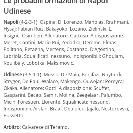
Le probabili ormazioni di Napoli
Udinese
Napoli
(4-2-3-1): Ospina; Di Lorenzo, Manolas, Rrahmani,
Hysaj; Fabian Ruiz, Bakayoko; Lozano, Zielinski, L.
Insigne; Osimhen. Allenatore: Gattuso. A disposizione:
Meret, Contini, Mario Rui, Zedadka, Demme, Elmas,
Politano, Petagna, Mertens, Costanzo, D’Agostino,
Labriola. Squalificati: nessuno. Indisponibili: Ghoulam,
Koulibaly, Lobotka, Maksimovic.
Udinese
(3-5-1-1): Musso; De Maio, Bonifazi, Nuytinck;
Stryger, De Paul, Walace, Makengo, Ouwejan; Pereyra;
Okaka. Allenatore: Gotti. A disposizione: Scuffet,
Gasparini, Becao, Samir, Molina, Zeegelaar, Palumbo,
Micin, Forestieri, Llorente. Squalificati: nessuno.
Indisponibili: Arslan, Braaf, Deulofeu, Jajalo, Nestorovski,
Pussetto.
Arbitro
: Calvarese di Teramo.