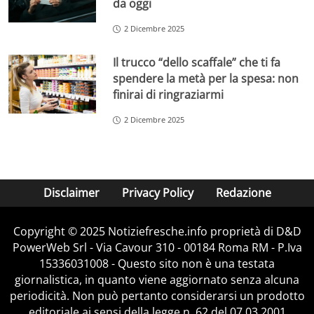
da oggi
2 Dicembre 2025
Il trucco “dello scaffale” che ti fa
spendere la metà per la spesa: non
finirai di ringraziarmi
2 Dicembre 2025
Disclaimer
Privacy Policy
Redazione
Copyright © 2025 Notiziefresche.info proprietà di D&D
PowerWeb Srl - Via Cavour 310 - 00184 Roma RM - P.Iva
15336031008 - Questo sito non è una testata
giornalistica, in quanto viene aggiornato senza alcuna
periodicità. Non può pertanto considerarsi un prodotto
editoriale ai sensi della legge n. 62 del 07.03.2001