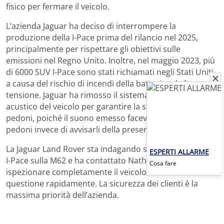
fisico per fermare il veicolo.
L’azienda Jaguar ha deciso di interrompere la
produzione della I-Pace prima del rilancio nel 2025,
principalmente per rispettare gli obiettivi sulle
emissioni nel Regno Unito. Inoltre, nel maggio 2023, più
di 6000 SUV I-Pace sono stati richiamati negli Stati Uniti
a causa del rischio di incendi della batteria ad alta
tensione. Jaguar ha rimosso il sistema di allarme
acustico del veicolo per garantire la sicurezza dei
pedoni, poiché il suono emesso faceva distrarre i
pedoni invece di avvisarli della presenza dell’auto.
La Jaguar Land Rover sta indagando sull’incidente con la
ESPERTI ALLARME
I-Pace sulla M62 e ha contattato Nathan Owen per
Cosa fare
ispezionare completamente il veicolo e risolvere la
questione rapidamente. La sicurezza dei clienti è la
massima priorità dell’azienda.