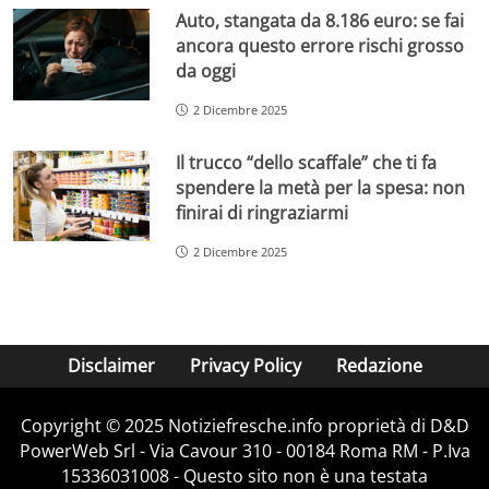
Auto, stangata da 8.186 euro: se fai
ancora questo errore rischi grosso
da oggi
2 Dicembre 2025
Il trucco “dello scaffale” che ti fa
spendere la metà per la spesa: non
finirai di ringraziarmi
2 Dicembre 2025
Disclaimer
Privacy Policy
Redazione
Copyright © 2025 Notiziefresche.info proprietà di D&D
PowerWeb Srl - Via Cavour 310 - 00184 Roma RM - P.Iva
15336031008 - Questo sito non è una testata