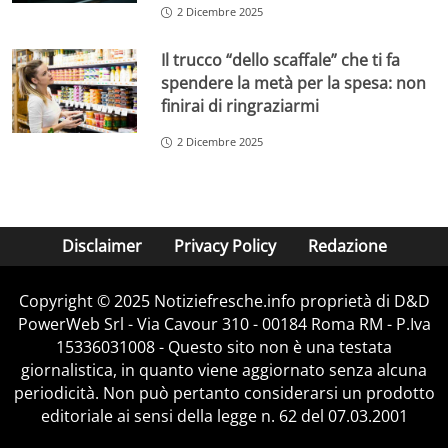
2 Dicembre 2025
Il trucco “dello scaffale” che ti fa
spendere la metà per la spesa: non
finirai di ringraziarmi
2 Dicembre 2025
Disclaimer
Privacy Policy
Redazione
Copyright © 2025 Notiziefresche.info proprietà di D&D
PowerWeb Srl - Via Cavour 310 - 00184 Roma RM - P.Iva
15336031008 - Questo sito non è una testata
giornalistica, in quanto viene aggiornato senza alcuna
periodicità. Non può pertanto considerarsi un prodotto
editoriale ai sensi della legge n. 62 del 07.03.2001