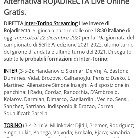
DIRETTA
Inter-Torino Streaming
Live invece di
Rojadirecta
. Si gioca a partire dalle ore
18:30 italiane
di
oggi
mercoledì 22 dicembre 2021
per la 19a giornata del
campionato di
Serie A
, edizione 2021-2022, ultimo turno
del girone di andata e ultimo turno del 2021. Di seguito
subito le
probabili formazioni
di
Inter-Torino
:
INTER
(3-5-2): Handanovic; Skriniar, De Vrij, A. Bastoni;
Dumfries, Vidal, Brozovic, Calhanoglu, Perisic; Dzeko, L
Martinez. Allenatore Simone Inzaghi. A disposizione in
panchina: I Radu, Cordaz, Ranocchia, D’Ambrosio,
Kolarov, Darmian, Dimarco, Gagliardini, Vecino, Sensi,
Sanchez, Satriano. Indisponibili: Brazao, Correa.
Squalificati: Barella.
TORINO
(3-4-2-1): V. Milinkovic; Djidji, Bremer, Rodriguez;
Singo, Lukic, Pobega, Vojvoda; Brekalo, Pjaca; Sanabria.