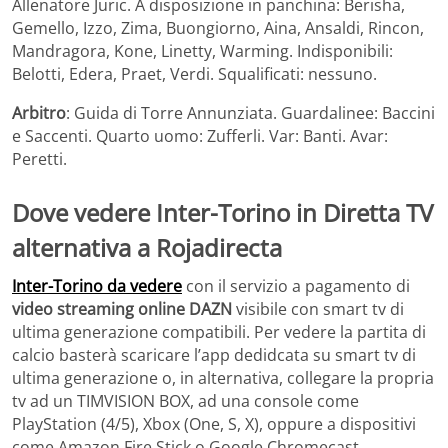
Allenatore Juric. A disposizione in panchina: Berisha,
Gemello, Izzo, Zima, Buongiorno, Aina, Ansaldi, Rincon,
Mandragora, Kone, Linetty, Warming. Indisponibili:
Belotti, Edera, Praet, Verdi. Squalificati: nessuno.
Arbitro
: Guida di Torre Annunziata. Guardalinee: Baccini
e Saccenti. Quarto uomo: Zufferli. Var: Banti. Avar:
Peretti.
Dove vedere Inter-Torino in Diretta TV
alternativa a Rojadirecta
Inter-Torino da vedere
con il servizio a pagamento di
video streaming online DAZN
visibile con smart tv di
ultima generazione compatibili. Per vedere la partita di
calcio basterà scaricare l’app dedidcata su smart tv di
ultima generazione o, in alternativa, collegare la propria
tv ad un TIMVISION BOX, ad una console come
PlayStation (4/5), Xbox (One, S, X), oppure a dispositivi
come Amazon Fire Stick o Google Chromecast.