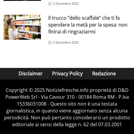
2 Dicembre 2025
Il trucco “dello scaffale” che ti fa
spendere la metà per la spesa: non
finirai di ringraziarmi
2 Dicembre 2025
Disclaimer
Privacy Policy
Redazione
Copyright © 2025 Notiziefresche.info proprietà di D&D
PowerWeb Srl - Via Cavour 310 - 00184 Roma RM - P.Iva
15336031008 - Questo sito non è una testata
giornalistica, in quanto viene aggiornato senza alcuna
periodicità. Non può pertanto considerarsi un prodotto
editoriale ai sensi della legge n. 62 del 07.03.2001