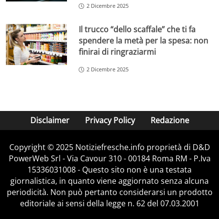
2 Dicembre 2025
Il trucco “dello scaffale” che ti fa
spendere la metà per la spesa: non
finirai di ringraziarmi
2 Dicembre 2025
Disclaimer
Privacy Policy
Redazione
Copyright © 2025 Notiziefresche.info proprietà di D&D
PowerWeb Srl - Via Cavour 310 - 00184 Roma RM - P.Iva
15336031008 - Questo sito non è una testata
giornalistica, in quanto viene aggiornato senza alcuna
periodicità. Non può pertanto considerarsi un prodotto
editoriale ai sensi della legge n. 62 del 07.03.2001