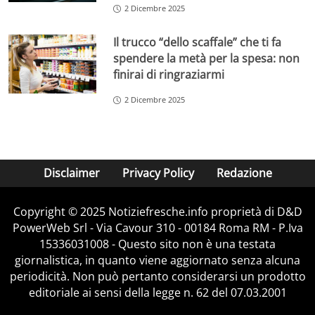
2 Dicembre 2025
Il trucco “dello scaffale” che ti fa
spendere la metà per la spesa: non
finirai di ringraziarmi
2 Dicembre 2025
Disclaimer
Privacy Policy
Redazione
Copyright © 2025 Notiziefresche.info proprietà di D&D
PowerWeb Srl - Via Cavour 310 - 00184 Roma RM - P.Iva
15336031008 - Questo sito non è una testata
giornalistica, in quanto viene aggiornato senza alcuna
periodicità. Non può pertanto considerarsi un prodotto
editoriale ai sensi della legge n. 62 del 07.03.2001