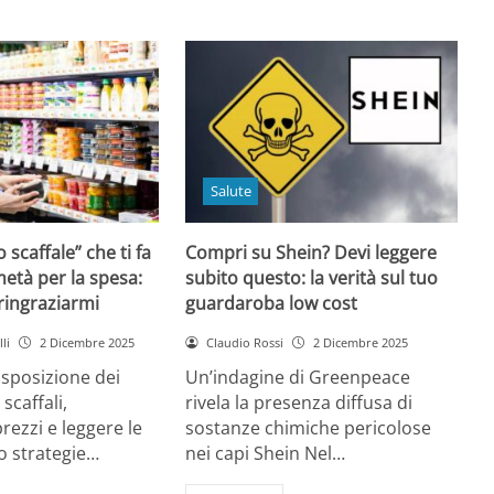
Salute
o scaffale” che ti fa
Compri su Shein? Devi leggere
età per la spesa:
subito questo: la verità sul tuo
 ringraziarmi
guardaroba low cost
li
2 Dicembre 2025
Claudio Rossi
2 Dicembre 2025
disposizione dei
Un’indagine di Greenpeace
 scaffali,
rivela la presenza diffusa di
rezzi e leggere le
sostanze chimiche pericolose
o strategie…
nei capi Shein Nel…