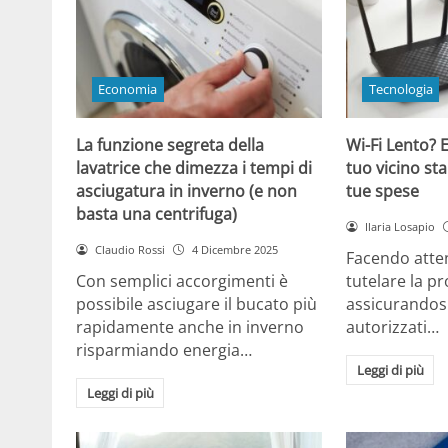
Economia
Tecnologia
La funzione segreta della
Wi-Fi Lento? E
lavatrice che dimezza i tempi di
tuo vicino sta
asciugatura in inverno (e non
tue spese
basta una centrifuga)
Ilaria Losapio
Claudio Rossi
4 Dicembre 2025
Facendo atten
Con semplici accorgimenti è
tutelare la pr
possibile asciugare il bucato più
assicurandosi
rapidamente anche in inverno
autorizzati…
risparmiando energia…
Leggi di più
Leggi di più