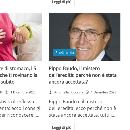
Leggi di più
Spettacolo
e di stomaco, i 5
Pippo Baudo, il mistero
che ti rovinano la
dell’eredità: perché non è stata
i subito
ancora accettata?
li
1 Dicembre 2025
Antonella Boccasile
1 Dicembre 2025
tività il reflusso
Pippo Baudo e il mistero
nta: ecco i consigli
dell'eredità: ecco perché non è
 per riconoscere i…
stata ancora accettata, tutti i…
Leggi di più