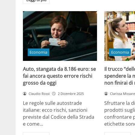
Economia
Economia
Auto, stangata da 8.186 euro: se
Il trucco “dell
fai ancora questo errore rischi
spendere la m
grosso da oggi
non finirai di
Claudio Rossi
2 Dicembre 2025
Clarissa Missarel
Le regole sulle autostrade
Sfruttare la 
italiane: ecco rischi, sanzioni
prodotti sugli
previste dal Codice della Strada
confrontare p
e come…
etichette son