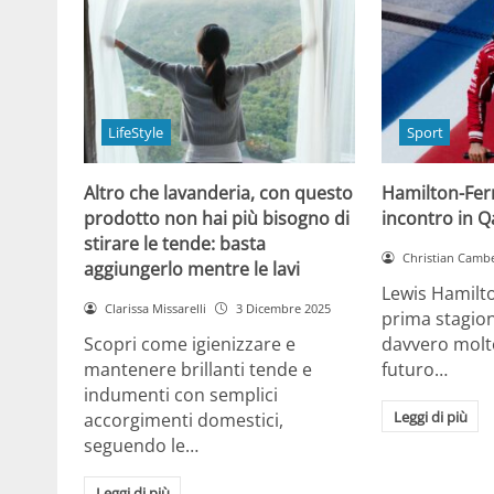
LifeStyle
Sport
Altro che lavanderia, con questo
Hamilton-Ferra
prodotto non hai più bisogno di
incontro in Qa
stirare le tende: basta
Christian Cambe
aggiungerlo mentre le lavi
Lewis Hamilt
Clarissa Missarelli
3 Dicembre 2025
prima stagion
Scopri come igienizzare e
davvero molto
mantenere brillanti tende e
futuro…
indumenti con semplici
Leggi di più
accorgimenti domestici,
seguendo le…
Leggi di più