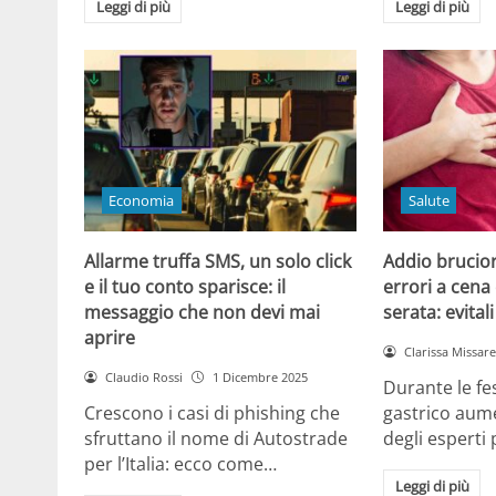
Leggi di più
Leggi di più
Economia
Salute
Allarme truffa SMS, un solo click
Addio brucior
e il tuo conto sparisce: il
errori a cena 
messaggio che non devi mai
serata: evital
aprire
Clarissa Missarel
Claudio Rossi
1 Dicembre 2025
Durante le fes
Crescono i casi di phishing che
gastrico aume
sfruttano il nome di Autostrade
degli esperti
per l’Italia: ecco come…
Leggi di più