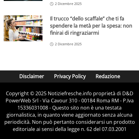
2 Dicembre 2025
Il trucco “dello scaffale” che ti fa
spendere la metà per la spesa: non
finirai di ringraziarmi
2 Dicembre 2025
Disclaimer
Privacy Policy
Redazione
Copyright © 2025 Notiziefresche.info proprietà di D&D
PowerWeb Srl - Via Cavour 310 - 00184 Roma RM - P.Iva
15336031008 - Questo sito non è una testata
giornalistica, in quanto viene aggiornato senza alcuna
periodicità. Non può pertanto considerarsi un prodotto
editoriale ai sensi della legge n. 62 del 07.03.2001