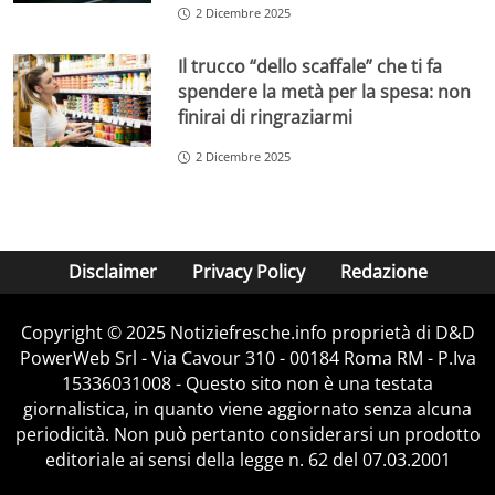
2 Dicembre 2025
Il trucco “dello scaffale” che ti fa
spendere la metà per la spesa: non
finirai di ringraziarmi
2 Dicembre 2025
Disclaimer
Privacy Policy
Redazione
Copyright © 2025 Notiziefresche.info proprietà di D&D
PowerWeb Srl - Via Cavour 310 - 00184 Roma RM - P.Iva
15336031008 - Questo sito non è una testata
giornalistica, in quanto viene aggiornato senza alcuna
periodicità. Non può pertanto considerarsi un prodotto
editoriale ai sensi della legge n. 62 del 07.03.2001