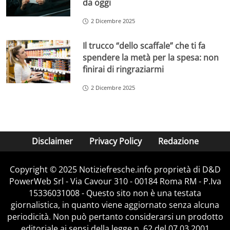
da oggi
2 Dicembre 2025
Il trucco “dello scaffale” che ti fa
spendere la metà per la spesa: non
finirai di ringraziarmi
2 Dicembre 2025
Disclaimer
Privacy Policy
Redazione
Copyright © 2025 Notiziefresche.info proprietà di D&D
PowerWeb Srl - Via Cavour 310 - 00184 Roma RM - P.Iva
15336031008 - Questo sito non è una testata
giornalistica, in quanto viene aggiornato senza alcuna
periodicità. Non può pertanto considerarsi un prodotto
editoriale ai sensi della legge n. 62 del 07.03.2001