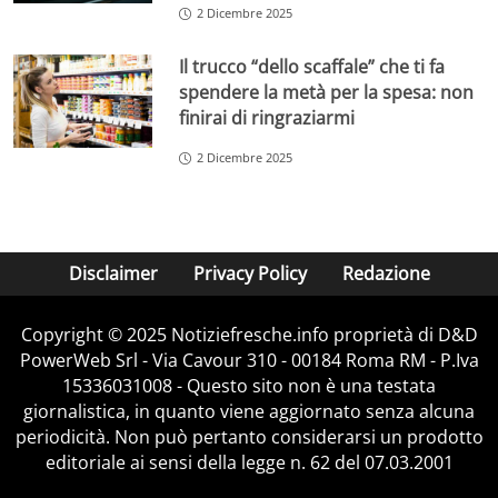
2 Dicembre 2025
Il trucco “dello scaffale” che ti fa
spendere la metà per la spesa: non
finirai di ringraziarmi
2 Dicembre 2025
Disclaimer
Privacy Policy
Redazione
Copyright © 2025 Notiziefresche.info proprietà di D&D
PowerWeb Srl - Via Cavour 310 - 00184 Roma RM - P.Iva
15336031008 - Questo sito non è una testata
giornalistica, in quanto viene aggiornato senza alcuna
periodicità. Non può pertanto considerarsi un prodotto
editoriale ai sensi della legge n. 62 del 07.03.2001