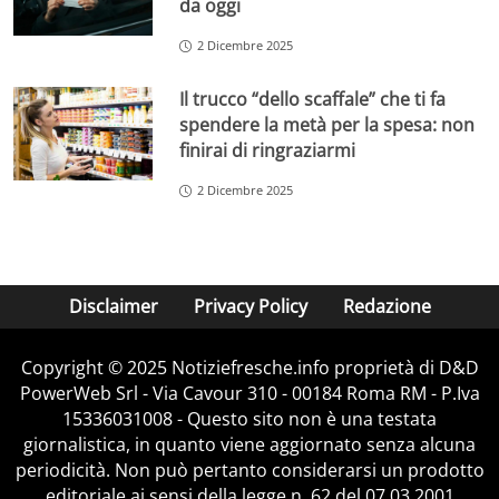
da oggi
2 Dicembre 2025
Il trucco “dello scaffale” che ti fa
spendere la metà per la spesa: non
finirai di ringraziarmi
2 Dicembre 2025
Disclaimer
Privacy Policy
Redazione
Copyright © 2025 Notiziefresche.info proprietà di D&D
PowerWeb Srl - Via Cavour 310 - 00184 Roma RM - P.Iva
15336031008 - Questo sito non è una testata
giornalistica, in quanto viene aggiornato senza alcuna
periodicità. Non può pertanto considerarsi un prodotto
editoriale ai sensi della legge n. 62 del 07.03.2001