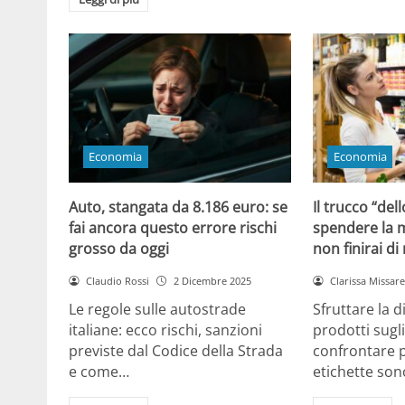
Economia
Economia
Auto, stangata da 8.186 euro: se
Il trucco “dell
fai ancora questo errore rischi
spendere la m
grosso da oggi
non finirai di
Claudio Rossi
2 Dicembre 2025
Clarissa Missarel
Le regole sulle autostrade
Sfruttare la 
italiane: ecco rischi, sanzioni
prodotti sugli
previste dal Codice della Strada
confrontare p
e come…
etichette son