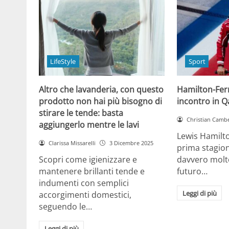
LifeStyle
Sport
Altro che lavanderia, con questo
Hamilton-Ferra
prodotto non hai più bisogno di
incontro in Qa
stirare le tende: basta
Christian Cambe
aggiungerlo mentre le lavi
Lewis Hamilt
Clarissa Missarelli
3 Dicembre 2025
prima stagion
Scopri come igienizzare e
davvero molto
mantenere brillanti tende e
futuro…
indumenti con semplici
Leggi di più
accorgimenti domestici,
seguendo le…
Leggi di più