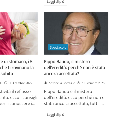
Leggi di più
Spettacolo
e di stomaco, i 5
Pippo Baudo, il mistero
che ti rovinano la
dell’eredità: perché non è stata
i subito
ancora accettata?
li
1 Dicembre 2025
Antonella Boccasile
1 Dicembre 2025
tività il reflusso
Pippo Baudo e il mistero
nta: ecco i consigli
dell'eredità: ecco perché non è
 per riconoscere i…
stata ancora accettata, tutti i…
Leggi di più