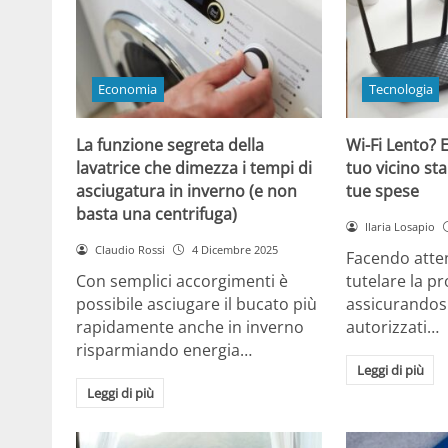
Economia
Tecnologia
La funzione segreta della
Wi-Fi Lento? E
lavatrice che dimezza i tempi di
tuo vicino sta
asciugatura in inverno (e non
tue spese
basta una centrifuga)
Ilaria Losapio
Claudio Rossi
4 Dicembre 2025
Facendo atten
Con semplici accorgimenti è
tutelare la pr
possibile asciugare il bucato più
assicurandosi
rapidamente anche in inverno
autorizzati…
risparmiando energia…
Leggi di più
Leggi di più