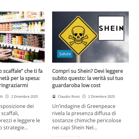
Salute
o scaffale” che ti fa
Compri su Shein? Devi leggere
età per la spesa:
subito questo: la verità sul tuo
 ringraziarmi
guardaroba low cost
li
2 Dicembre 2025
Claudio Rossi
2 Dicembre 2025
disposizione dei
Un’indagine di Greenpeace
 scaffali,
rivela la presenza diffusa di
rezzi e leggere le
sostanze chimiche pericolose
o strategie…
nei capi Shein Nel…