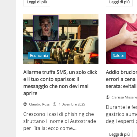
Leggi di più
Leggi di più
Economia
Salute
Allarme truffa SMS, un solo click
Addio brucior
e il tuo conto sparisce: il
errori a cena 
messaggio che non devi mai
serata: evital
aprire
Clarissa Missarel
Claudio Rossi
1 Dicembre 2025
Durante le fes
Crescono i casi di phishing che
gastrico aume
sfruttano il nome di Autostrade
degli esperti
per l’Italia: ecco come…
Leggi di più