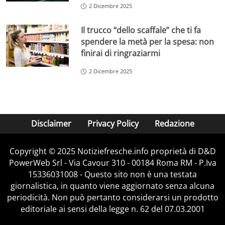
2 Dicembre 2025
Il trucco “dello scaffale” che ti fa
spendere la metà per la spesa: non
finirai di ringraziarmi
2 Dicembre 2025
Disclaimer
Privacy Policy
Redazione
Copyright © 2025 Notiziefresche.info proprietà di D&D
PowerWeb Srl - Via Cavour 310 - 00184 Roma RM - P.Iva
15336031008 - Questo sito non è una testata
giornalistica, in quanto viene aggiornato senza alcuna
periodicità. Non può pertanto considerarsi un prodotto
editoriale ai sensi della legge n. 62 del 07.03.2001