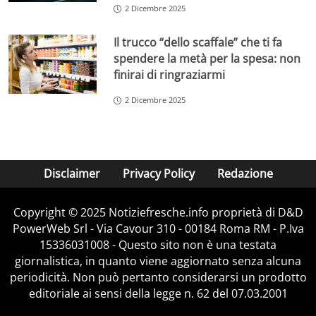
2 Dicembre 2025
Il trucco “dello scaffale” che ti fa
spendere la metà per la spesa: non
finirai di ringraziarmi
2 Dicembre 2025
Disclaimer
Privacy Policy
Redazione
Copyright © 2025 Notiziefresche.info proprietà di D&D
PowerWeb Srl - Via Cavour 310 - 00184 Roma RM - P.Iva
15336031008 - Questo sito non è una testata
giornalistica, in quanto viene aggiornato senza alcuna
periodicità. Non può pertanto considerarsi un prodotto
editoriale ai sensi della legge n. 62 del 07.03.2001