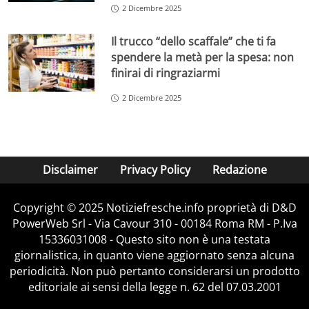
2 Dicembre 2025
Il trucco “dello scaffale” che ti fa
spendere la metà per la spesa: non
finirai di ringraziarmi
2 Dicembre 2025
Disclaimer
Privacy Policy
Redazione
Copyright © 2025 Notiziefresche.info proprietà di D&D
PowerWeb Srl - Via Cavour 310 - 00184 Roma RM - P.Iva
15336031008 - Questo sito non è una testata
giornalistica, in quanto viene aggiornato senza alcuna
periodicità. Non può pertanto considerarsi un prodotto
editoriale ai sensi della legge n. 62 del 07.03.2001