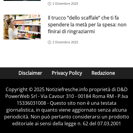
2 Dicembre 2025
Il trucco “dello scaffale” che ti fa
spendere la metà per la spesa: non
finirai di ringraziarmi
2 Dicembre 2025
Disclaimer
Privacy Policy
Redazione
Copyright © 2025 Notiziefresche.info proprietà di D&D
PowerWeb Srl - Via Cavour 310 - 00184 Roma RM - P.Iva
15336031008 - Questo sito non è una testata
giornalistica, in quanto viene aggiornato senza alcuna
periodicità. Non può pertanto considerarsi un prodotto
editoriale ai sensi della legge n. 62 del 07.03.2001