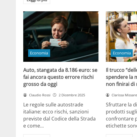
Economia
Economia
Auto, stangata da 8.186 euro: se
Il trucco “dell
fai ancora questo errore rischi
spendere la m
grosso da oggi
non finirai di
Claudio Rossi
2 Dicembre 2025
Clarissa Missarel
Le regole sulle autostrade
Sfruttare la 
italiane: ecco rischi, sanzioni
prodotti sugli
previste dal Codice della Strada
confrontare p
e come…
etichette son