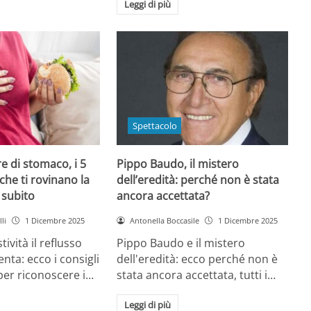
Leggi di più
Spettacolo
e di stomaco, i 5
Pippo Baudo, il mistero
che ti rovinano la
dell’eredità: perché non è stata
i subito
ancora accettata?
li
1 Dicembre 2025
Antonella Boccasile
1 Dicembre 2025
tività il reflusso
Pippo Baudo e il mistero
nta: ecco i consigli
dell'eredità: ecco perché non è
 per riconoscere i…
stata ancora accettata, tutti i…
Leggi di più