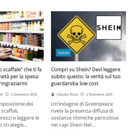
Salute
o scaffale” che ti fa
Compri su Shein? Devi leggere
età per la spesa:
subito questo: la verità sul tuo
 ringraziarmi
guardaroba low cost
li
2 Dicembre 2025
Claudio Rossi
2 Dicembre 2025
disposizione dei
Un’indagine di Greenpeace
 scaffali,
rivela la presenza diffusa di
rezzi e leggere le
sostanze chimiche pericolose
o strategie…
nei capi Shein Nel…