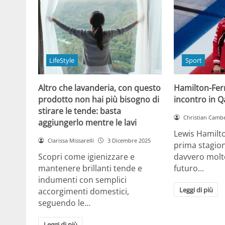
LifeStyle
Sport
Altro che lavanderia, con questo
Hamilton-Ferra
prodotto non hai più bisogno di
incontro in Qa
stirare le tende: basta
Christian Cambe
aggiungerlo mentre le lavi
Lewis Hamilt
Clarissa Missarelli
3 Dicembre 2025
prima stagion
Scopri come igienizzare e
davvero molto
mantenere brillanti tende e
futuro…
indumenti con semplici
Leggi di più
accorgimenti domestici,
seguendo le…
Leggi di più