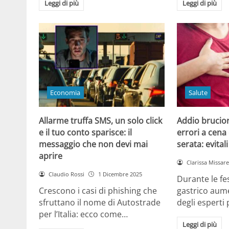
Leggi di più
Leggi di più
Economia
Salute
Allarme truffa SMS, un solo click
Addio brucior
e il tuo conto sparisce: il
errori a cena 
messaggio che non devi mai
serata: evital
aprire
Clarissa Missarel
Claudio Rossi
1 Dicembre 2025
Durante le fes
Crescono i casi di phishing che
gastrico aume
sfruttano il nome di Autostrade
degli esperti
per l’Italia: ecco come…
Leggi di più