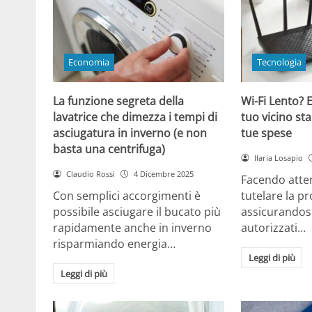
Economia
Tecnologia
La funzione segreta della
Wi-Fi Lento? E
lavatrice che dimezza i tempi di
tuo vicino sta
asciugatura in inverno (e non
tue spese
basta una centrifuga)
Ilaria Losapio
Claudio Rossi
4 Dicembre 2025
Facendo atten
Con semplici accorgimenti è
tutelare la pr
possibile asciugare il bucato più
assicurandosi
rapidamente anche in inverno
autorizzati…
risparmiando energia…
Leggi di più
Leggi di più