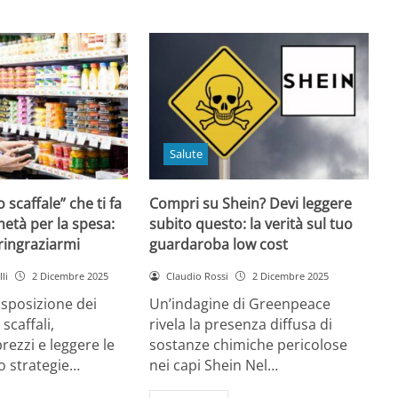
Salute
o scaffale” che ti fa
Compri su Shein? Devi leggere
età per la spesa:
subito questo: la verità sul tuo
 ringraziarmi
guardaroba low cost
li
2 Dicembre 2025
Claudio Rossi
2 Dicembre 2025
disposizione dei
Un’indagine di Greenpeace
 scaffali,
rivela la presenza diffusa di
rezzi e leggere le
sostanze chimiche pericolose
o strategie…
nei capi Shein Nel…