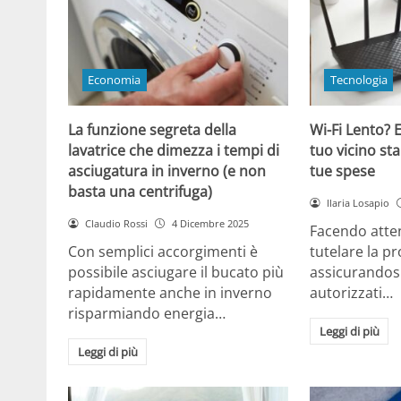
Economia
Tecnologia
La funzione segreta della
Wi-Fi Lento? E
lavatrice che dimezza i tempi di
tuo vicino sta
asciugatura in inverno (e non
tue spese
basta una centrifuga)
Ilaria Losapio
Claudio Rossi
4 Dicembre 2025
Facendo atten
Con semplici accorgimenti è
tutelare la pr
possibile asciugare il bucato più
assicurandosi
rapidamente anche in inverno
autorizzati…
risparmiando energia…
Leggi di più
Leggi di più