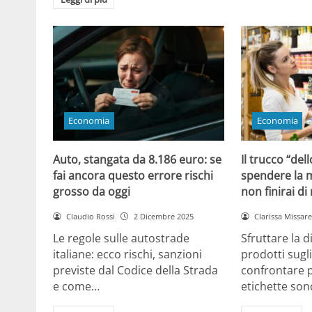
Economia
Economia
Auto, stangata da 8.186 euro: se
Il trucco “dell
fai ancora questo errore rischi
spendere la m
grosso da oggi
non finirai di
Claudio Rossi
2 Dicembre 2025
Clarissa Missarel
Le regole sulle autostrade
Sfruttare la 
italiane: ecco rischi, sanzioni
prodotti sugli
previste dal Codice della Strada
confrontare p
e come…
etichette son