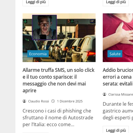
Leggi di più
Leggi di più
Economia
Salute
Allarme truffa SMS, un solo click
Addio brucior
e il tuo conto sparisce: il
errori a cena 
messaggio che non devi mai
serata: evital
aprire
Clarissa Missarel
Claudio Rossi
1 Dicembre 2025
Durante le fes
Crescono i casi di phishing che
gastrico aume
sfruttano il nome di Autostrade
degli esperti
per l’Italia: ecco come…
Leggi di più