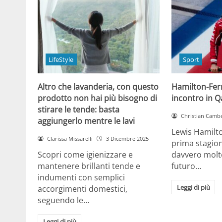
LifeStyle
Sport
Altro che lavanderia, con questo
Hamilton-Ferra
prodotto non hai più bisogno di
incontro in Qa
stirare le tende: basta
Christian Cambe
aggiungerlo mentre le lavi
Lewis Hamilt
Clarissa Missarelli
3 Dicembre 2025
prima stagion
Scopri come igienizzare e
davvero molto
mantenere brillanti tende e
futuro…
indumenti con semplici
Leggi di più
accorgimenti domestici,
seguendo le…
Leggi di più