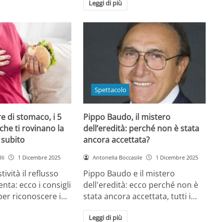
Leggi di più
Spettacolo
e di stomaco, i 5
Pippo Baudo, il mistero
che ti rovinano la
dell’eredità: perché non è stata
i subito
ancora accettata?
li
1 Dicembre 2025
Antonella Boccasile
1 Dicembre 2025
tività il reflusso
Pippo Baudo e il mistero
nta: ecco i consigli
dell'eredità: ecco perché non è
 per riconoscere i…
stata ancora accettata, tutti i…
Leggi di più