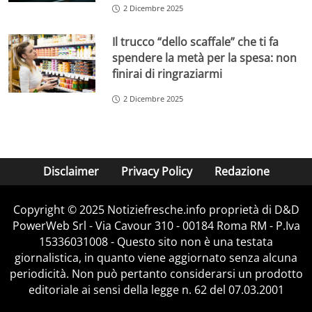
2 Dicembre 2025
Il trucco “dello scaffale” che ti fa
spendere la metà per la spesa: non
finirai di ringraziarmi
2 Dicembre 2025
Disclaimer
Privacy Policy
Redazione
Copyright © 2025 Notiziefresche.info proprietà di D&D
PowerWeb Srl - Via Cavour 310 - 00184 Roma RM - P.Iva
15336031008 - Questo sito non è una testata
giornalistica, in quanto viene aggiornato senza alcuna
periodicità. Non può pertanto considerarsi un prodotto
editoriale ai sensi della legge n. 62 del 07.03.2001