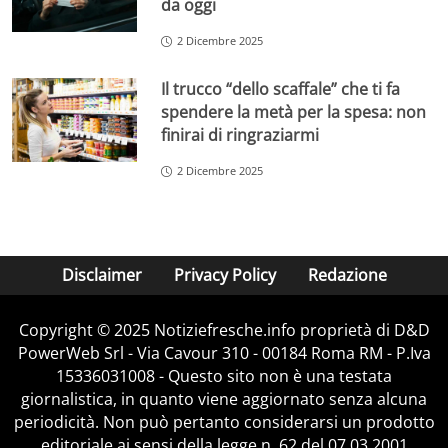
da oggi
2 Dicembre 2025
Il trucco “dello scaffale” che ti fa
spendere la metà per la spesa: non
finirai di ringraziarmi
2 Dicembre 2025
Disclaimer
Privacy Policy
Redazione
Copyright © 2025 Notiziefresche.info proprietà di D&D
PowerWeb Srl - Via Cavour 310 - 00184 Roma RM - P.Iva
15336031008 - Questo sito non è una testata
giornalistica, in quanto viene aggiornato senza alcuna
periodicità. Non può pertanto considerarsi un prodotto
editoriale ai sensi della legge n. 62 del 07.03.2001