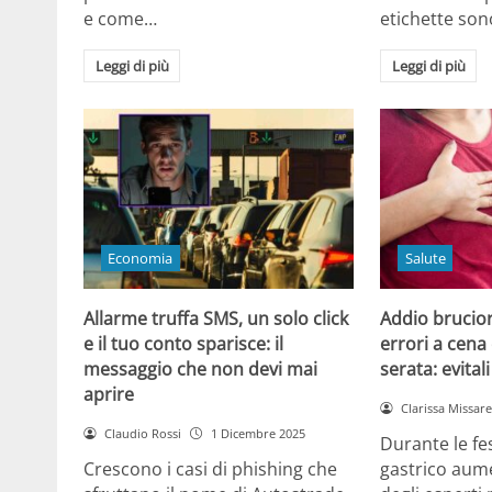
e come…
etichette son
Leggi di più
Leggi di più
Economia
Salute
Allarme truffa SMS, un solo click
Addio brucior
e il tuo conto sparisce: il
errori a cena 
messaggio che non devi mai
serata: evital
aprire
Clarissa Missarel
Claudio Rossi
1 Dicembre 2025
Durante le fes
Crescono i casi di phishing che
gastrico aume