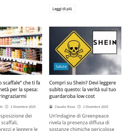
Leggi di più
Salute
o scaffale” che ti fa
Compri su Shein? Devi leggere
età per la spesa:
subito questo: la verità sul tuo
 ringraziarmi
guardaroba low cost
li
2 Dicembre 2025
Claudio Rossi
2 Dicembre 2025
disposizione dei
Un’indagine di Greenpeace
 scaffali,
rivela la presenza diffusa di
rezzi e leggere le
sostanze chimiche pericolose