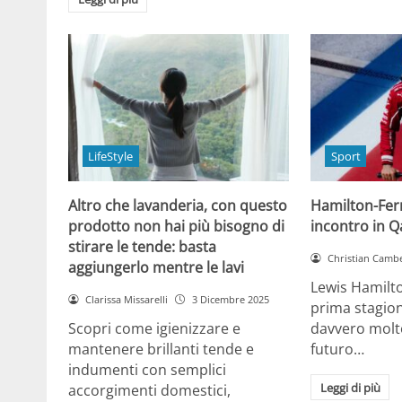
LifeStyle
Sport
Altro che lavanderia, con questo
Hamilton-Ferra
prodotto non hai più bisogno di
incontro in Qa
stirare le tende: basta
Christian Cambe
aggiungerlo mentre le lavi
Lewis Hamilt
Clarissa Missarelli
3 Dicembre 2025
prima stagion
Scopri come igienizzare e
davvero molto
mantenere brillanti tende e
futuro…
indumenti con semplici
Leggi di più
accorgimenti domestici,