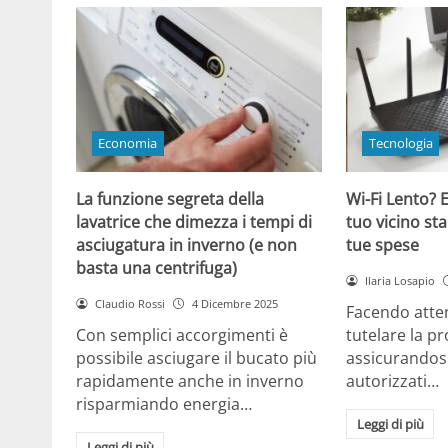
Economia
Tecnologia
La funzione segreta della
Wi-Fi Lento? E
lavatrice che dimezza i tempi di
tuo vicino sta
asciugatura in inverno (e non
tue spese
basta una centrifuga)
Ilaria Losapio
Claudio Rossi
4 Dicembre 2025
Facendo atten
Con semplici accorgimenti è
tutelare la pr
possibile asciugare il bucato più
assicurandosi
rapidamente anche in inverno
autorizzati…
risparmiando energia…
Leggi di più
Leggi di più