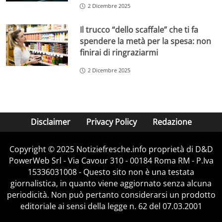
2 Dicembre 2025
Il trucco “dello scaffale” che ti fa
spendere la metà per la spesa: non
finirai di ringraziarmi
2 Dicembre 2025
Disclaimer
Privacy Policy
Redazione
Copyright © 2025 Notiziefresche.info proprietà di D&D
PowerWeb Srl - Via Cavour 310 - 00184 Roma RM - P.Iva
15336031008 - Questo sito non è una testata
giornalistica, in quanto viene aggiornato senza alcuna
periodicità. Non può pertanto considerarsi un prodotto
editoriale ai sensi della legge n. 62 del 07.03.2001