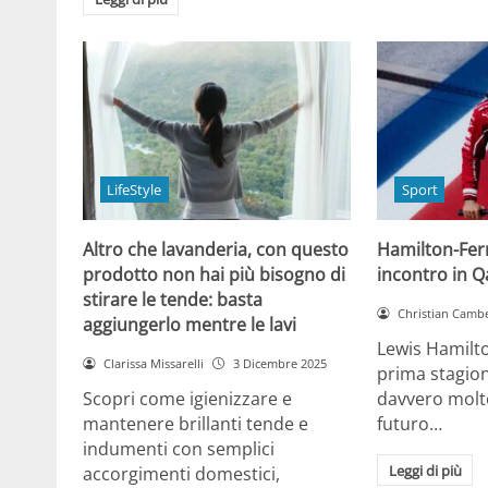
LifeStyle
Sport
Altro che lavanderia, con questo
Hamilton-Ferra
prodotto non hai più bisogno di
incontro in Qa
stirare le tende: basta
Christian Cambe
aggiungerlo mentre le lavi
Lewis Hamilt
Clarissa Missarelli
3 Dicembre 2025
prima stagion
Scopri come igienizzare e
davvero molto
mantenere brillanti tende e
futuro…
indumenti con semplici
Leggi di più
accorgimenti domestici,