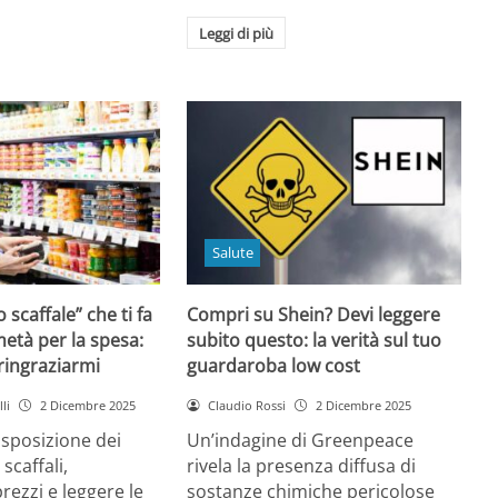
Leggi di più
Salute
o scaffale” che ti fa
Compri su Shein? Devi leggere
età per la spesa:
subito questo: la verità sul tuo
 ringraziarmi
guardaroba low cost
li
2 Dicembre 2025
Claudio Rossi
2 Dicembre 2025
disposizione dei
Un’indagine di Greenpeace
 scaffali,
rivela la presenza diffusa di
rezzi e leggere le
sostanze chimiche pericolose