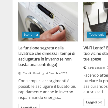
Economia
Tecnologia
La funzione segreta della
Wi-Fi Lento? E
lavatrice che dimezza i tempi di
tuo vicino sta
asciugatura in inverno (e non
tue spese
basta una centrifuga)
Ilaria Losapio
Claudio Rossi
4 Dicembre 2025
Facendo atten
Con semplici accorgimenti è
tutelare la pr
possibile asciugare il bucato più
assicurandosi
rapidamente anche in inverno
autorizzati…
risparmiando energia…
Leggi di più
Leggi di più