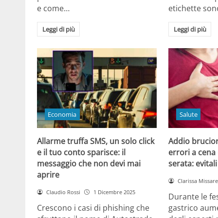
e come…
etichette son
Leggi di più
Leggi di più
Economia
Salute
Allarme truffa SMS, un solo click
Addio brucior
e il tuo conto sparisce: il
errori a cena 
messaggio che non devi mai
serata: evital
aprire
Clarissa Missarel
Claudio Rossi
1 Dicembre 2025
Durante le fes
Crescono i casi di phishing che
gastrico aume