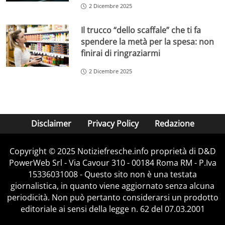
2 Dicembre 2025
Il trucco “dello scaffale” che ti fa
spendere la metà per la spesa: non
finirai di ringraziarmi
2 Dicembre 2025
Disclaimer
Privacy Policy
Redazione
Copyright © 2025 Notiziefresche.info proprietà di D&D
PowerWeb Srl - Via Cavour 310 - 00184 Roma RM - P.Iva
15336031008 - Questo sito non è una testata
giornalistica, in quanto viene aggiornato senza alcuna
periodicità. Non può pertanto considerarsi un prodotto
editoriale ai sensi della legge n. 62 del 07.03.2001