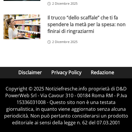
2 Dicembre 2025
Il trucco “dello scaffale” che ti fa
spendere la metà per la spesa: non
finirai di ringraziarmi
2 Dicembre 2025
Disclaimer
Privacy Policy
Redazione
Copyright © 2025 Notiziefresche.info proprietà di D&D
PowerWeb Srl - Via Cavour 310 - 00184 Roma RM - P.Iva
15336031008 - Questo sito non è una testata
giornalistica, in quanto viene aggiornato senza alcuna
periodicità. Non può pertanto considerarsi un prodotto
editoriale ai sensi della legge n. 62 del 07.03.2001