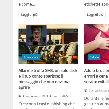
e come…
etichette son
Leggi di più
Leggi di più
Economia
Salute
Allarme truffa SMS, un solo click
Addio brucior
e il tuo conto sparisce: il
errori a cena 
messaggio che non devi mai
serata: evital
aprire
Clarissa Missarel
Claudio Rossi
1 Dicembre 2025
Durante le fes
Crescono i casi di phishing che
gastrico aume