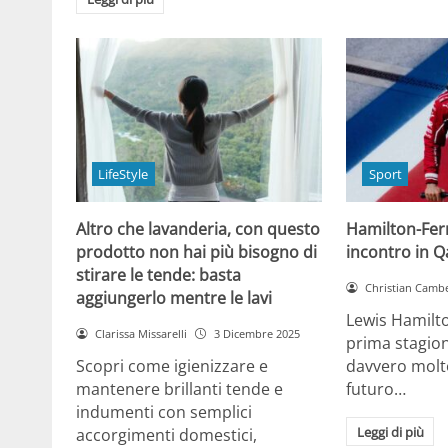
LifeStyle
Sport
Altro che lavanderia, con questo
Hamilton-Ferra
prodotto non hai più bisogno di
incontro in Qa
stirare le tende: basta
Christian Cambe
aggiungerlo mentre le lavi
Lewis Hamilt
Clarissa Missarelli
3 Dicembre 2025
prima stagion
Scopri come igienizzare e
davvero molto
mantenere brillanti tende e
futuro…
indumenti con semplici
Leggi di più
accorgimenti domestici,