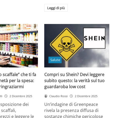
Leggi di più
Salute
o scaffale” che ti fa
Compri su Shein? Devi leggere
età per la spesa:
subito questo: la verità sul tuo
 ringraziarmi
guardaroba low cost
li
2 Dicembre 2025
Claudio Rossi
2 Dicembre 2025
disposizione dei
Un’indagine di Greenpeace
 scaffali,
rivela la presenza diffusa di
rezzi e leggere le
sostanze chimiche pericolose