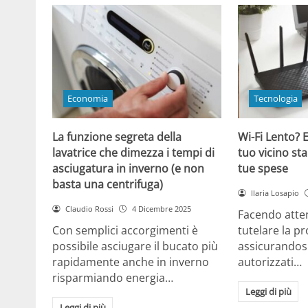
Economia
Tecnologia
La funzione segreta della
Wi-Fi Lento? E
lavatrice che dimezza i tempi di
tuo vicino sta
asciugatura in inverno (e non
tue spese
basta una centrifuga)
Ilaria Losapio
Claudio Rossi
4 Dicembre 2025
Facendo atten
Con semplici accorgimenti è
tutelare la pr
possibile asciugare il bucato più
assicurandosi
rapidamente anche in inverno
autorizzati…
risparmiando energia…
Leggi di più
Leggi di più