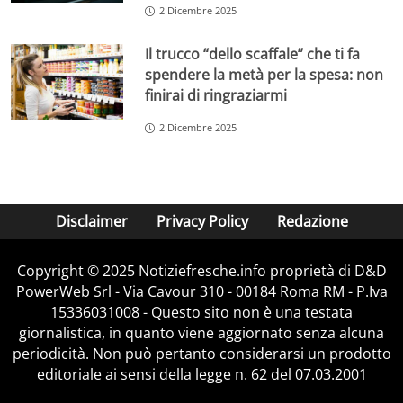
2 Dicembre 2025
Il trucco “dello scaffale” che ti fa
spendere la metà per la spesa: non
finirai di ringraziarmi
2 Dicembre 2025
Disclaimer
Privacy Policy
Redazione
Copyright © 2025 Notiziefresche.info proprietà di D&D
PowerWeb Srl - Via Cavour 310 - 00184 Roma RM - P.Iva
15336031008 - Questo sito non è una testata
giornalistica, in quanto viene aggiornato senza alcuna
periodicità. Non può pertanto considerarsi un prodotto
editoriale ai sensi della legge n. 62 del 07.03.2001