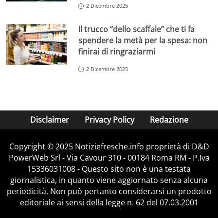
2 Dicembre 2025
Il trucco “dello scaffale” che ti fa
spendere la metà per la spesa: non
finirai di ringraziarmi
2 Dicembre 2025
Disclaimer
Privacy Policy
Redazione
Copyright © 2025 Notiziefresche.info proprietà di D&D
PowerWeb Srl - Via Cavour 310 - 00184 Roma RM - P.Iva
15336031008 - Questo sito non è una testata
giornalistica, in quanto viene aggiornato senza alcuna
periodicità. Non può pertanto considerarsi un prodotto
editoriale ai sensi della legge n. 62 del 07.03.2001