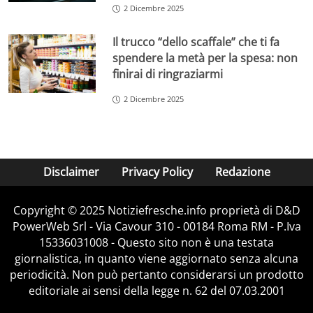
2 Dicembre 2025
Il trucco “dello scaffale” che ti fa
spendere la metà per la spesa: non
finirai di ringraziarmi
2 Dicembre 2025
Disclaimer
Privacy Policy
Redazione
Copyright © 2025 Notiziefresche.info proprietà di D&D
PowerWeb Srl - Via Cavour 310 - 00184 Roma RM - P.Iva
15336031008 - Questo sito non è una testata
giornalistica, in quanto viene aggiornato senza alcuna
periodicità. Non può pertanto considerarsi un prodotto
editoriale ai sensi della legge n. 62 del 07.03.2001