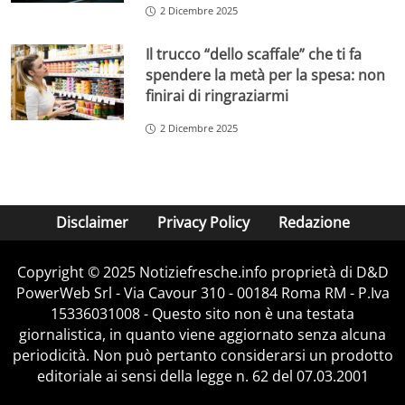
2 Dicembre 2025
Il trucco “dello scaffale” che ti fa
spendere la metà per la spesa: non
finirai di ringraziarmi
2 Dicembre 2025
Disclaimer
Privacy Policy
Redazione
Copyright © 2025 Notiziefresche.info proprietà di D&D
PowerWeb Srl - Via Cavour 310 - 00184 Roma RM - P.Iva
15336031008 - Questo sito non è una testata
giornalistica, in quanto viene aggiornato senza alcuna
periodicità. Non può pertanto considerarsi un prodotto
editoriale ai sensi della legge n. 62 del 07.03.2001