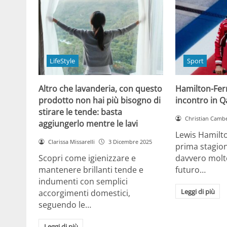
LifeStyle
Sport
Altro che lavanderia, con questo
Hamilton-Ferra
prodotto non hai più bisogno di
incontro in Qa
stirare le tende: basta
Christian Cambe
aggiungerlo mentre le lavi
Lewis Hamilt
Clarissa Missarelli
3 Dicembre 2025
prima stagion
Scopri come igienizzare e
davvero molto
mantenere brillanti tende e
futuro…
indumenti con semplici
Leggi di più
accorgimenti domestici,
seguendo le…
Leggi di più