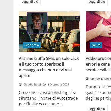
Leggi di più
Leggi di più
Economia
Salute
Allarme truffa SMS, un solo click
Addio brucior
e il tuo conto sparisce: il
errori a cena 
messaggio che non devi mai
serata: evital
aprire
Clarissa Missarel
Claudio Rossi
1 Dicembre 2025
Durante le fes
Crescono i casi di phishing che
gastrico aume
sfruttano il nome di Autostrade
degli esperti
per l’Italia: ecco come…
Leggi di più