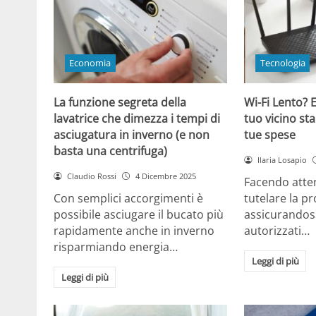
Economia
Tecnologia
La funzione segreta della
Wi-Fi Lento? E
lavatrice che dimezza i tempi di
tuo vicino sta
asciugatura in inverno (e non
tue spese
basta una centrifuga)
Ilaria Losapio
Claudio Rossi
4 Dicembre 2025
Facendo atten
Con semplici accorgimenti è
tutelare la pr
possibile asciugare il bucato più
assicurandosi
rapidamente anche in inverno
autorizzati…
risparmiando energia…
Leggi di più
Leggi di più