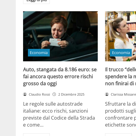
Economia
Economia
Auto, stangata da 8.186 euro: se
Il trucco “dell
fai ancora questo errore rischi
spendere la m
grosso da oggi
non finirai di
Claudio Rossi
2 Dicembre 2025
Clarissa Missarel
Le regole sulle autostrade
Sfruttare la 
italiane: ecco rischi, sanzioni
prodotti sugli
previste dal Codice della Strada
confrontare p
e come…
etichette son