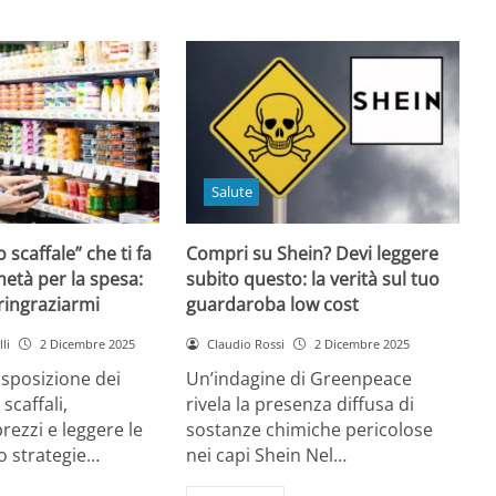
Salute
o scaffale” che ti fa
Compri su Shein? Devi leggere
età per la spesa:
subito questo: la verità sul tuo
 ringraziarmi
guardaroba low cost
li
2 Dicembre 2025
Claudio Rossi
2 Dicembre 2025
disposizione dei
Un’indagine di Greenpeace
 scaffali,
rivela la presenza diffusa di
rezzi e leggere le
sostanze chimiche pericolose
o strategie…
nei capi Shein Nel…