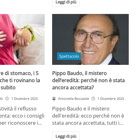
Leggi di più
Spettacolo
e di stomaco, i 5
Pippo Baudo, il mistero
che ti rovinano la
dell’eredità: perché non è stata
i subito
ancora accettata?
li
1 Dicembre 2025
Antonella Boccasile
1 Dicembre 2025
tività il reflusso
Pippo Baudo e il mistero
nta: ecco i consigli
dell'eredità: ecco perché non è
 per riconoscere i…
stata ancora accettata, tutti i…
Leggi di più