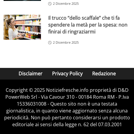
2 Dicembre 2025
Il trucco “dello scaffale” che ti fa
spendere la metà per la spesa: non
finirai di ringraziarmi
2 Dicembre 2025
Disclaimer
Privacy Policy
Redazione
Copyright © 2025 Notiziefresche.info proprietà di D&D
PowerWeb Srl - Via Cavour 310 - 00184 Roma RM - P.Iva
15336031008 - Questo sito non è una testata
giornalistica, in quanto viene aggiornato senza alcuna
periodicità. Non può pertanto considerarsi un prodotto
editoriale ai sensi della legge n. 62 del 07.03.2001