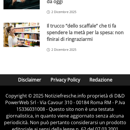
da oggi
2 Dicembre 2025
Il trucco “dello scaffale” che ti fa
spendere la metà per la spesa: non
finirai di ringraziarmi
2 Dicembre 2025
Disclaimer
Privacy Policy
Redazione
Copyright © 2025 Notiziefresche.info proprietà di D&D
PowerWeb Srl - Via Cavour 310 - 00184 Roma RM - P.Iva
15336031008 - Questo sito non è una testata
giornalistica, in quanto viene aggiornato senza alcuna
periodicità. Non può pertanto considerarsi un prodotto
editoriale ai sensi della legge n. 62 del 07.03.2001