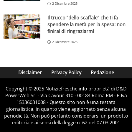
2 Dicembre 2025
Il trucco “dello scaffale” che ti fa
spendere la metà per la spesa: non
finirai di ringraziarmi
2 Dicembre 2025
Disclaimer
Privacy Policy
Redazione
Copyright © 2025 Notiziefresche.info proprietà di D&D
PowerWeb Srl - Via Cavour 310 - 00184 Roma RM - P.Iva
15336031008 - Questo sito non è una testata
giornalistica, in quanto viene aggiornato senza alcuna
periodicità. Non può pertanto considerarsi un prodotto
editoriale ai sensi della legge n. 62 del 07.03.2001