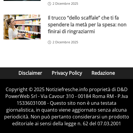
2 Dicembre 2025
Il trucco “dello scaffale” che ti fa
spendere la metà per la spesa: non
finirai di ringraziarmi
2 Dicembre 2025
Disclaimer
Privacy Policy
Redazione
Copyright © 2025 Notiziefresche.info proprietà di D&D
PowerWeb Srl - Via Cavour 310 - 00184 Roma RM - P.Iva
15336031008 - Questo sito non è una testata
giornalistica, in quanto viene aggiornato senza alcuna
periodicità. Non può pertanto considerarsi un prodotto
editoriale ai sensi della legge n. 62 del 07.03.2001