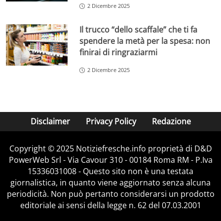
2 Dicembre 2025
Il trucco “dello scaffale” che ti fa
spendere la metà per la spesa: non
finirai di ringraziarmi
2 Dicembre 2025
Disclaimer
Privacy Policy
Redazione
Copyright © 2025 Notiziefresche.info proprietà di D&D
PowerWeb Srl - Via Cavour 310 - 00184 Roma RM - P.Iva
15336031008 - Questo sito non è una testata
giornalistica, in quanto viene aggiornato senza alcuna
periodicità. Non può pertanto considerarsi un prodotto
editoriale ai sensi della legge n. 62 del 07.03.2001