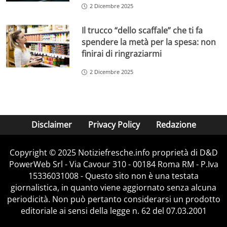
2 Dicembre 2025
Il trucco “dello scaffale” che ti fa
spendere la metà per la spesa: non
finirai di ringraziarmi
2 Dicembre 2025
Disclaimer
Privacy Policy
Redazione
Copyright © 2025 Notiziefresche.info proprietà di D&D
PowerWeb Srl - Via Cavour 310 - 00184 Roma RM - P.Iva
15336031008 - Questo sito non è una testata
giornalistica, in quanto viene aggiornato senza alcuna
periodicità. Non può pertanto considerarsi un prodotto
editoriale ai sensi della legge n. 62 del 07.03.2001