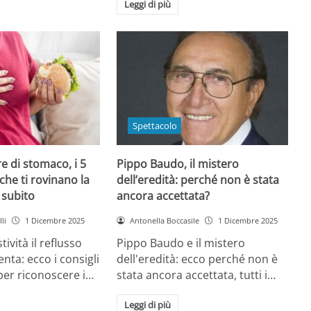
Leggi di più
Spettacolo
e di stomaco, i 5
Pippo Baudo, il mistero
che ti rovinano la
dell’eredità: perché non è stata
i subito
ancora accettata?
li
1 Dicembre 2025
Antonella Boccasile
1 Dicembre 2025
tività il reflusso
Pippo Baudo e il mistero
nta: ecco i consigli
dell'eredità: ecco perché non è
 per riconoscere i…
stata ancora accettata, tutti i…
Leggi di più