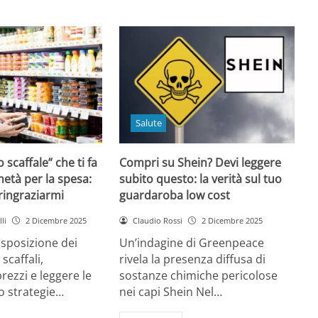
Salute
o scaffale” che ti fa
Compri su Shein? Devi leggere
età per la spesa:
subito questo: la verità sul tuo
 ringraziarmi
guardaroba low cost
li
2 Dicembre 2025
Claudio Rossi
2 Dicembre 2025
disposizione dei
Un’indagine di Greenpeace
 scaffali,
rivela la presenza diffusa di
rezzi e leggere le
sostanze chimiche pericolose
o strategie…
nei capi Shein Nel…