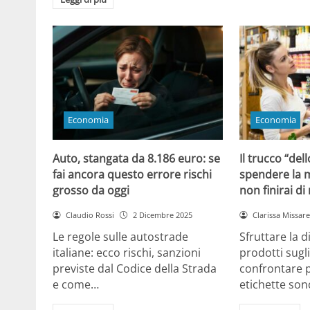
Economia
Economia
Auto, stangata da 8.186 euro: se
Il trucco “dell
fai ancora questo errore rischi
spendere la m
grosso da oggi
non finirai di
Claudio Rossi
2 Dicembre 2025
Clarissa Missarel
Le regole sulle autostrade
Sfruttare la 
italiane: ecco rischi, sanzioni
prodotti sugli
previste dal Codice della Strada
confrontare p
e come…
etichette son