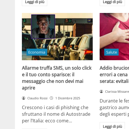
Leggi di più
Leggi di più
Economia
Salute
Allarme truffa SMS, un solo click
Addio brucior
e il tuo conto sparisce: il
errori a cena 
messaggio che non devi mai
serata: evital
aprire
Clarissa Missarel
Claudio Rossi
1 Dicembre 2025
Durante le fes
Crescono i casi di phishing che
gastrico aume
sfruttano il nome di Autostrade
degli esperti
per l’Italia: ecco come…
Leggi di più