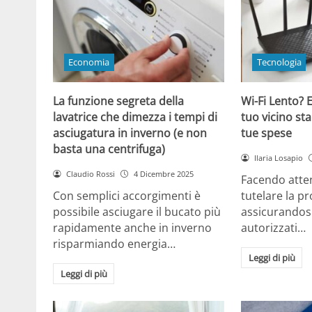
Economia
Tecnologia
La funzione segreta della
Wi-Fi Lento? E
lavatrice che dimezza i tempi di
tuo vicino sta
asciugatura in inverno (e non
tue spese
basta una centrifuga)
Ilaria Losapio
Claudio Rossi
4 Dicembre 2025
Facendo atten
Con semplici accorgimenti è
tutelare la pr
possibile asciugare il bucato più
assicurandosi
rapidamente anche in inverno
autorizzati…
risparmiando energia…
Leggi di più
Leggi di più