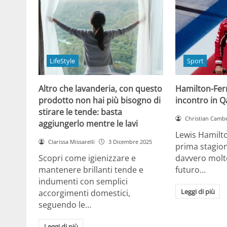
LifeStyle
Sport
Altro che lavanderia, con questo
Hamilton-Ferra
prodotto non hai più bisogno di
incontro in Qa
stirare le tende: basta
Christian Cambe
aggiungerlo mentre le lavi
Lewis Hamilt
Clarissa Missarelli
3 Dicembre 2025
prima stagion
Scopri come igienizzare e
davvero molto
mantenere brillanti tende e
futuro…
indumenti con semplici
Leggi di più
accorgimenti domestici,
seguendo le…
Leggi di più