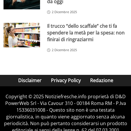
da oggi
2 Dicembre 2025
Il trucco “dello scaffale” che ti fa
spendere la metà per la spesa: non
finirai di ringraziarmi
2 Dicembre 2025
Disclaimer
Privacy Policy
Redazione
Copyright © 2025 Notiziefresche.info proprietà di D&D
PowerWeb Srl - Via Cavour 310 - 00184 Roma RM - P.Iva
15336031008 - Questo sito non è una testata
giornalistica, in quanto viene aggiornato senza alcuna
periodicità. Non può pertanto considerarsi un prodotto
editoriale ai sensi della legge n. 62 del 07.03.2001