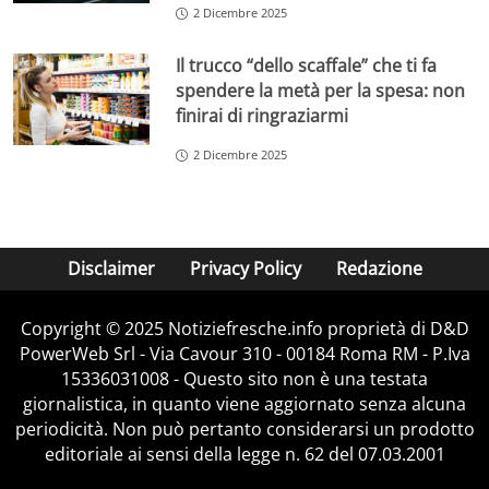
2 Dicembre 2025
Il trucco “dello scaffale” che ti fa
spendere la metà per la spesa: non
finirai di ringraziarmi
2 Dicembre 2025
Disclaimer
Privacy Policy
Redazione
Copyright © 2025 Notiziefresche.info proprietà di D&D
PowerWeb Srl - Via Cavour 310 - 00184 Roma RM - P.Iva
15336031008 - Questo sito non è una testata
giornalistica, in quanto viene aggiornato senza alcuna
periodicità. Non può pertanto considerarsi un prodotto
editoriale ai sensi della legge n. 62 del 07.03.2001