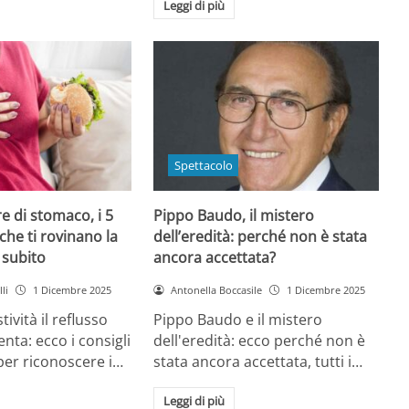
Leggi di più
Spettacolo
e di stomaco, i 5
Pippo Baudo, il mistero
che ti rovinano la
dell’eredità: perché non è stata
i subito
ancora accettata?
li
1 Dicembre 2025
Antonella Boccasile
1 Dicembre 2025
tività il reflusso
Pippo Baudo e il mistero
nta: ecco i consigli
dell'eredità: ecco perché non è
 per riconoscere i…
stata ancora accettata, tutti i…
Leggi di più