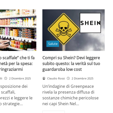
Salute
o scaffale” che ti fa
Compri su Shein? Devi leggere
età per la spesa:
subito questo: la verità sul tuo
 ringraziarmi
guardaroba low cost
li
2 Dicembre 2025
Claudio Rossi
2 Dicembre 2025
disposizione dei
Un’indagine di Greenpeace
 scaffali,
rivela la presenza diffusa di
rezzi e leggere le
sostanze chimiche pericolose
o strategie…
nei capi Shein Nel…