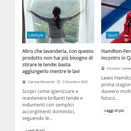
LifeStyle
Sport
Altro che lavanderia, con questo
Hamilton-Ferra
prodotto non hai più bisogno di
incontro in Qa
stirare le tende: basta
Christian Cambe
aggiungerlo mentre le lavi
Lewis Hamilt
Clarissa Missarelli
3 Dicembre 2025
prima stagion
Scopri come igienizzare e
davvero molto
mantenere brillanti tende e
futuro…
indumenti con semplici
Leggi di più
accorgimenti domestici,
seguendo le…
Leggi di più