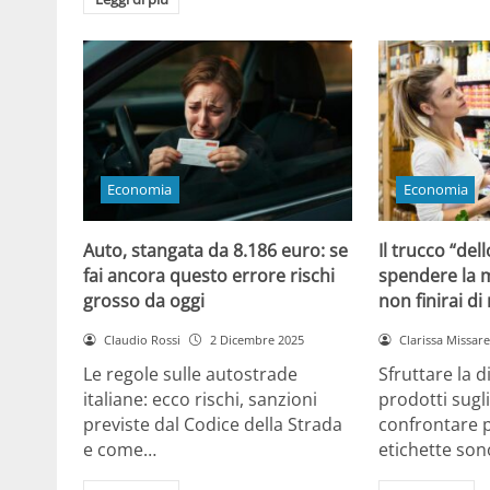
Economia
Economia
Auto, stangata da 8.186 euro: se
Il trucco “dell
fai ancora questo errore rischi
spendere la m
grosso da oggi
non finirai di
Claudio Rossi
2 Dicembre 2025
Clarissa Missarel
Le regole sulle autostrade
Sfruttare la 
italiane: ecco rischi, sanzioni
prodotti sugli
previste dal Codice della Strada
confrontare p
e come…
etichette son