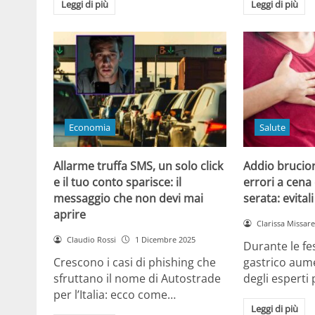
Leggi di più
Leggi di più
Economia
Salute
Allarme truffa SMS, un solo click
Addio brucior
e il tuo conto sparisce: il
errori a cena 
messaggio che non devi mai
serata: evital
aprire
Clarissa Missarel
Claudio Rossi
1 Dicembre 2025
Durante le fes
Crescono i casi di phishing che
gastrico aume
sfruttano il nome di Autostrade
degli esperti
per l’Italia: ecco come…
Leggi di più