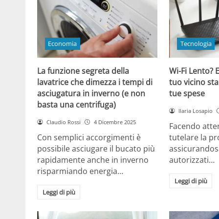
Economia
Tecnologia
La funzione segreta della
Wi-Fi Lento? E
lavatrice che dimezza i tempi di
tuo vicino sta
asciugatura in inverno (e non
tue spese
basta una centrifuga)
Ilaria Losapio
Claudio Rossi
4 Dicembre 2025
Facendo atten
Con semplici accorgimenti è
tutelare la pr
possibile asciugare il bucato più
assicurandosi
rapidamente anche in inverno
autorizzati…
risparmiando energia…
Leggi di più
Leggi di più