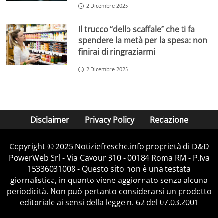
2 Dicembre 2025
Il trucco “dello scaffale” che ti fa
spendere la metà per la spesa: non
finirai di ringraziarmi
2 Dicembre 2025
Disclaimer
Privacy Policy
Redazione
Copyright © 2025 Notiziefresche.info proprietà di D&D
PowerWeb Srl - Via Cavour 310 - 00184 Roma RM - P.Iva
15336031008 - Questo sito non è una testata
giornalistica, in quanto viene aggiornato senza alcuna
periodicità. Non può pertanto considerarsi un prodotto
editoriale ai sensi della legge n. 62 del 07.03.2001