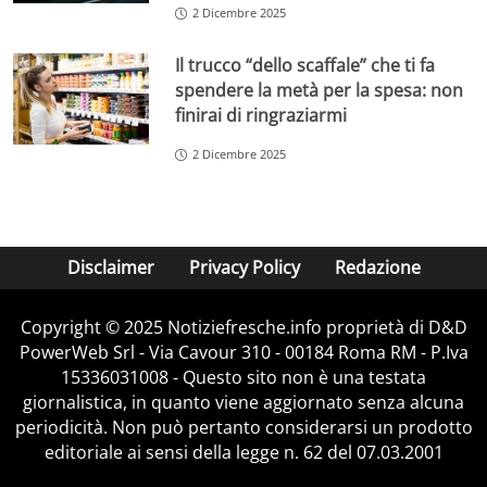
2 Dicembre 2025
Il trucco “dello scaffale” che ti fa
spendere la metà per la spesa: non
finirai di ringraziarmi
2 Dicembre 2025
Disclaimer
Privacy Policy
Redazione
Copyright © 2025 Notiziefresche.info proprietà di D&D
PowerWeb Srl - Via Cavour 310 - 00184 Roma RM - P.Iva
15336031008 - Questo sito non è una testata
giornalistica, in quanto viene aggiornato senza alcuna
periodicità. Non può pertanto considerarsi un prodotto
editoriale ai sensi della legge n. 62 del 07.03.2001