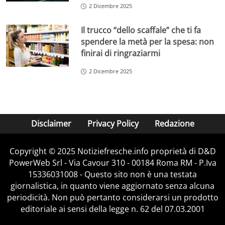
2 Dicembre 2025
Il trucco “dello scaffale” che ti fa
spendere la metà per la spesa: non
finirai di ringraziarmi
2 Dicembre 2025
Disclaimer
Privacy Policy
Redazione
Copyright © 2025 Notiziefresche.info proprietà di D&D
PowerWeb Srl - Via Cavour 310 - 00184 Roma RM - P.Iva
15336031008 - Questo sito non è una testata
giornalistica, in quanto viene aggiornato senza alcuna
periodicità. Non può pertanto considerarsi un prodotto
editoriale ai sensi della legge n. 62 del 07.03.2001